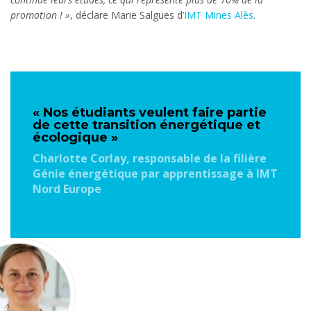
promotion ! »
, déclare Marie Salgues d’
IMT Mines Alès
.
« Nos étudiants veulent faire partie
de cette transition énergétique et
écologique »
Charlotte Corlay, responsable de la filière
Génie énergétique par apprentissage à IMT
Nord Europe