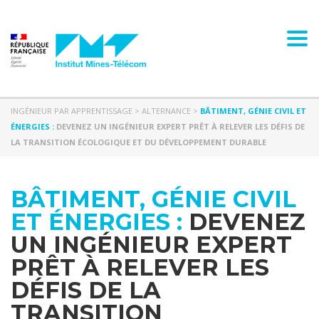
Panneau de gestion des cookies
Togg
INGÉNIEUR PAR APPRENTISSAGE
>
ALTERNANCE
>
BÂTIMENT, GÉNIE CIVIL ET
ÉNERGIES :
DEVENEZ UN INGÉNIEUR EXPERT PRÊT À RELEVER LES DÉFIS DE
LA TRANSITION ÉCOLOGIQUE ET DU DÉVELOPPEMENT DURABLE
BÂTIMENT, GÉNIE CIVIL
ET ÉNERGIES :
DEVENEZ
UN INGÉNIEUR EXPERT
PRÊT À RELEVER LES
DÉFIS DE LA
TRANSITION